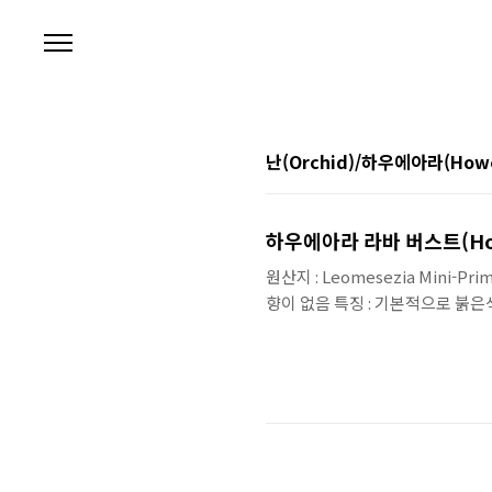
본문 바로가기
난(Orchid)/하우에아라(How
하우에아라 라바 버스트(Howea
원산지 : Leomesezia Mini-P
향이 없음 특징 : 기본적으로 붉은