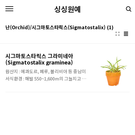
본문 바로가기
싱싱원예
난(Orchid)/시그마토스타릭스(Sigmatostalix)
(1)
시그마토스타릭스 그라미네아
(Sigmatostalix graminea)
원산지 : 에콰도르, 페루, 볼리비아 등 중남미
서식환경 : 해발 550~1,600m의 그늘지고 습
한 숲 개화시기 : 봄 특징 : 꽃은 온시디움처럼
생겼으나 벌브와 잎은 막실라리아 미니종들처
럼 생긴것이 특징이며, 직사광선에 취약하여
반음지에 적당한 난 향유무 : 향이 없음