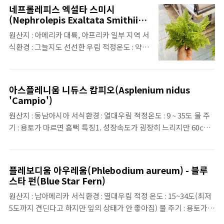
지 월동 가능) 특징1. 고사리류가 분류를 학술
네프롤레피스 엑설타 스미시
적으로 정확하게 하지 않다 보니 아시아가 원
(Nephrolepis Exaltata Smithii) -
산지인 많은 고사리들을 묶어서 '페그옵테리
솜사탕 고사리
원산지 : 아메리카 대륙, 아프리카 일부 지역 서
스 디컬시브피나타'라고 해외에서 부름2. 현재
식환경 : 그늘지도 선선한 우림 적정온도 : 약
사진에 있는 품종은 한국과 일본에 자생하는
15~30도(최저 월동 가능 온도는 6~9도) 물 주
고사리인데 해외에서는 '일본 너도밤나무 고
기 : 용토가 마르면 흠뻑
사리'라고 부름3. 우리 나라에는 이 품종 외에
다른 품종 몇가지를 통틀어서 다 같이 '설설 고
아스플레니움 니듀스 캄피오(Asplenium nidus
사리'라고 부름
'Campio')
원산지 : 동남아시아 서식환경 : 열대우림 적정온도 : 9 ~ 35도 물 주
기 : 용토가 마르면 흠뻑 특징1. 성장속도가 굉장히 느리지만 60cm
이상 자랄 수 있음2. '새둥지 고사리'라는 별명이 있음
플레보디움 아우레움(Phlebodium aureum) - 블루
스타 펀(Blue Star Fern)
원산지 : 남아메리카 서식환경 : 열대우림 적정 온도 : 15~34도(최저
5도까지 견딘다고 하지만 잎의 상태가 안 좋아짐) 물 주기 : 용토가
마르면 흠뻑 특징1. 나무를 감고 올라가며 자라는 착생 고사리2. 청