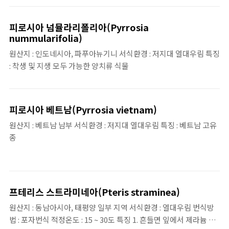
록색의 잎 때문에 '블루 스타 펀'이라는 이름으로 전 세계에 유통 중
피로시아 넘뮬라리폴리아(Pyrrosia
nummularifolia)
원산지 : 인도네시아, 파푸아뉴기니 서식환경 : 저지대 열대우림 특징
: 착생 및 지생 모두 가능한 양치류 식물
피로시아 베트남(Pyrrosia vietnam)
원산지 : 베트남 남부 서식환경 : 저지대 열대우림 특징 : 베트남 고유
종
프테리스 스트라미네아(Pteris straminea)
원산지 : 동남아시아, 태평양 일부 지역 서식환경 : 열대우림 번식방
법 : 포자번식 적정온도 : 15 ~ 30도 특징 1. 흔들면 잎에서 제라늄 같