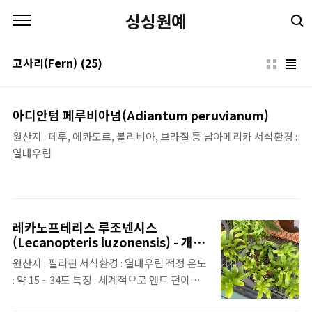
본문 바로가기
싱싱원예
고사리(Fern)
(25)
아디안텀 페루비아넘(Adiantum peruvianum)
원산지 : 페루, 에콰도르, 볼리비아, 브라질 등 남아메리카 서식환경 :
열대우림
레카노프테리스 루조넨시스
(Lecanopteris luzonensis) - 개미
고사리
원산지 : 필리핀 서식환경 : 열대우림 적정 온도
: 약 15 ~ 34도 특징 : 세계적으로 앤트 펀이라
는 이름으로 유통이 되는데, 크고 굵은 뿌리가