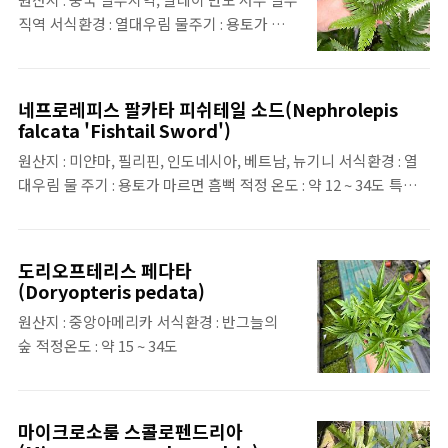
직역 서식환경 : 열대우림 물주기 : 용토가 마르
면 흠뻑 적정온도 : 약 15 ~ 34도 특징1. 황금
닭 고사리, 양털 고사리라는 이름으로 해외에
서 유통 되는데 한국에서는 '황금털 원숭이 고
네프로레피스 팔카타 피쉬테일 소드(Nephrolepis
사리'로 유통 됨2. 키가 최대 1m까지 자란다고
falcata 'Fishtail Sword')
알려져 있는데 성장 속도가 굉장히 느림3. 키에
원산지 : 미얀마, 필리핀, 인도네시아, 베트남, 뉴기니 서식환경 : 열
비해서 잎이 크게 자라는데 잎의 길이가 최대
대우림 물 주기 : 용토가 마르면 흠뻑 적정 온도 : 약 12 ~ 34도 특징 :
2m까지 자람
잎 끝이 갈라져 있음
도리오프테리스 페다타
(Doryopteris pedata)
원산지 : 중앙아메리카 서식환경 : 반그늘의
숲 적정온도 : 약 15 ~ 34도
마이크로소룸 스콜로펜드리아