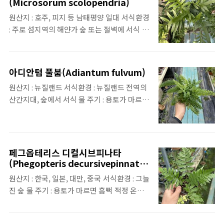
(Microsorum scolopendria)
원산지 : 호주, 피지 등 남태평양 일대 서식환경
: 주로 섬지역의 해얀가 숲 또는 절벽에 서식 물
주기 : 용토가 마르면 흠뻑 적정온도 : 약 15 ~
34도 특징 : 잎을 으깨면 특유의 향이 있다고
함
아디안텀 풀붐(Adiantum fulvum)
원산지 : 뉴질랜드 서식환경 : 뉴질랜드 전역의
산간지대, 숲에서 서식 물 주기 : 용토가 마르면
흠뻑 적정 온도 : 1 ~ 35도(겨울 기온이 낮은 뉴
질랜드 남섬에서도 자생하는 것으로 보아 영하
의 날씨에도 노지 월동이 가능 할 것으로 추정)
특징 : 뉴질랜드 고유종
페그옵테리스 디컬시브피나타
(Phegopteris decursivepinnata)
- 설설 고사리
원산지 : 한국, 일본, 대만, 중국 서식환경 : 그늘
진 숲 물 주기 : 용토가 마르면 흠뻑 적정 온도 :
약 5 ~ 35도(자연상태에서 월동을 하기 때문에
너무 춥거나 뿌리가 어는 환경이 아니라면 노