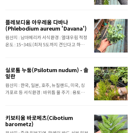
플레보디움 아우레움 다바나
(Phlebodium aureum 'Davana')
원산지 : 남아메리카 서식환경 : 열대우림 적정
온도 : 15~34도(최저 5도까지 견딘다고 하지만
잎의 상태가 안 좋아짐) 물 주기 : 용토가 마르
면 흠뻑 특징1. 나무를 감고 올라가며 자라는
착생 고사리2. 잎에 주름이 있음
실로툼 누둠(Psilotum nudum) - 솔
잎란
원산지 : 한국, 일본, 호주, 뉴질랜드, 미국, 싱
가포르 등 서식환경 : 바위틈 물 주기 : 용토가
마르면 흠뻑 특징1. 약초로도 사용 됨2. 배수가
잘 되는 환경에서 잘 자람3. 다년생 식물4. 번식
시기가 되면 노란색 포자낭을 형성
키보티움 바로메츠(Cibotium
barometz)
원산지 : 중국 일부지역, 말레이 반도 서부 일부