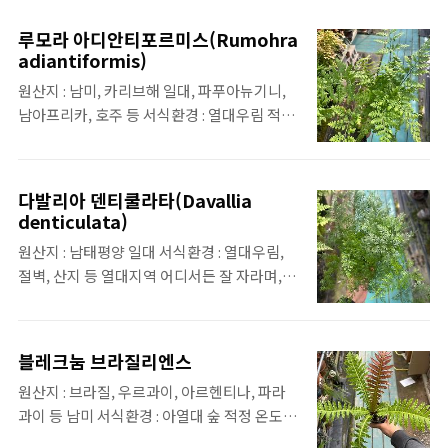
개미와 공생 역활을 하기 때문에 앤트 펀이라
는 별명이 있음.뿌리의 속에 빈 공간이 있어서
루모라 아디안티포르미스(Rumohra
개미에게 집을 제공 해주고, 개미의 배설물이
adiantiformis)
나 먹고 남은 찌꺼기 등을 양분으로 전환하는
원산지 : 남미, 카리브해 일대, 파푸아뉴기니,
공생 관계
남아프리카, 호주 등 서식환경 : 열대우림 적정
온도 : 약 15 ~ 34도 물 주기 : 용토가 마르면 흠
뻑 특징 : 가죽잎 고사리라고도 함
다발리아 덴티쿨라타(Davallia
denticulata)
원산지 : 남태평양 일대 서식환경 : 열대우림,
절벽, 산지 등 열대지역 어디서든 잘 자라며, 주
로 착생으로 자람 물 주기 : 용토가 마르면 흠뻑
적정온도 : 약 13 ~ 34도
블레크눔 브라질리엔스
원산지 : 브라질, 우르과이, 아르헨티나, 파라
과이 등 남미 서식환경 : 아열대 숲 적정 온도 :
약 15 ~ 34도 물 주기 : 용토가 마르면 흠뻑