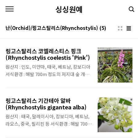
본문 바로가기
싱싱원예
난(Orchid)/링고스탈리스(Rhynchostylis)
(5)
링고스탈리스 코엘레스티스 핑크
(Rhynchostylis coelestis 'Pink')
원산지 : 인도, 미얀마, 태국, 베트남, 캄보디아
서식환경 : 해발 700m 정도의 저지대 숲 개화
시기 : 여름-가을 향유무 : 향이 있음(향기로운)
특징 : 보라, 블루, 핑크 등 다양한 색상이 있음
링고스탈리스 기간테아 알바
(Rhynchostylis gigantea alba)
원산지 : 태국, 말레이시아, 캄보디아, 베트남,
라오스, 중국, 필리핀 등 서식환경 : 해발 700m
정도의 저지대 숲 개화시기 : 가을-겨울 특징 :