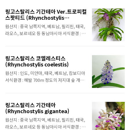
꽃의 수명이 보름 정도로 길지는 않은 편 향유
무 : 향이 있음
링고스탈리스 기간테아 Ver.트로피컬
스팟티드 (Rhynchostylis
gigentea ver. tropical spotted)
원산지 : 중국 남쪽지역, 베트남, 필리핀, 태국,
라오스, 보르네오 등 동남아시아 서식환경 : 해
발 700m 정도의 저지대 숲 개화시기 : 가을-겨
울 특징 : 꽃의 수명이 2주 정도로 짧은편 향유
무 : 향이 있음
링고스탈리스 코엘레스티스
(Rhynchostylis coelestis)
원산지 : 인도, 미얀마, 태국, 베트남, 캄보디아
서식환경 : 해발 700m 정도의 저지대 숲 개화
시기 : 여름-가을 향유무 : 향이 있음(향기로운)
특징 : 보라, 블루, 핑크 등 다양한 색상이 있음
링고스탈리스 기간테아
(Rhynchostylis gigantea)
원산지 : 중국 남쪽지역, 베트남, 필리핀, 태국,
라오스, 보르네오 등 동남아시아 서식환경 : 해