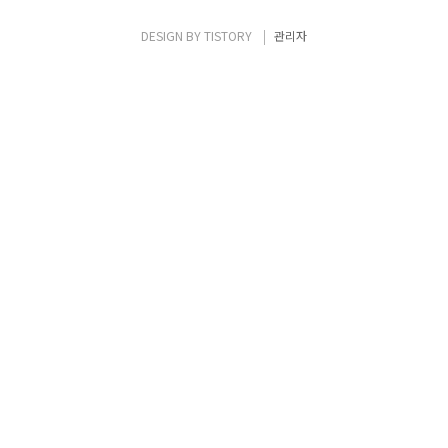
서 보면 크림색에 가까움 향유무 : 향이 있음(미
향)
DESIGN BY
TISTORY
관리자