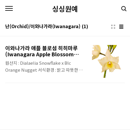
본문 바로가기
싱싱원예
난(Orchid)/이와나가라(Iwanagara)
(1)
이와나가라 애플 블로섬 히히마루
(Iwanagara Apple Blossom
Hihimaru)
원산지 : Dialaelia Snowflake x Blc
Orange Nugget 서식환경 : 밝고 따뜻한 반
그늘 개화시기 : 연중수시 특징 1. Iwanagara
품종은 Brassavola x Cattleya x Diacrium
x Laelia로 구성된 카틀레야 교배종 2. 애플 블
로섬 시리즈는 전세계적으로 다양한 수상경력
을 가진 컬렉션 3. 교배종이라 색상이나 모양이
완전히 고정되지 않아 약간씩 차이가 날 수 있
음 4. 꽃의 색상은 연한 크림색이나 밝은 곳에
서 보면 좀 더 흰색에 가깝고 조금 어두운 곳에