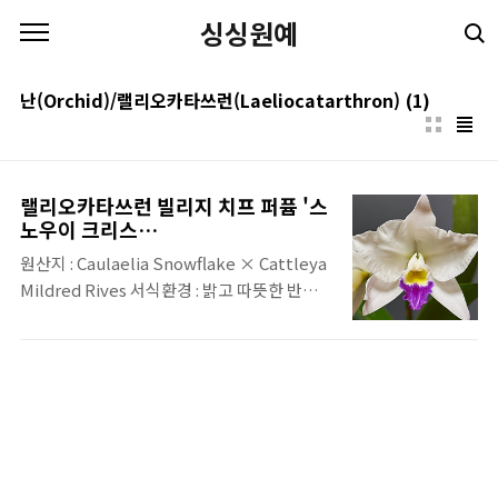
본문 바로가기
싱싱원예
난(Orchid)/랠리오카타쓰런(Laeliocatarthron)
(1)
랠리오카타쓰런 빌리지 치프 퍼퓸 '스
노우이 크리스
탈'(Laeliocatarthron Village
원산지 : Caulaelia Snowflake × Cattleya
Chief Parfum snowy crystal)
Mildred Rives 서식환경 : 밝고 따뜻한 반그
늘 개화시기 : 연중 수시 향유무 : 향이 있음 특
징 : 국내 농장들이 이름을 몰라서 '설화'라는
이름을 붙여서 유통 되고 있음