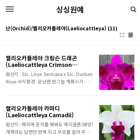
본문 바로가기
싱싱원예
난(Orchid)/랠리오카틀레야(Laeliocattleya)
(11)
랠리오카틀레야 크림슨 드래곤
(Laeliocattleya Crimson
Dragon)
원산지 : Slc. Lisye Sentiasa x Slc. Durban
Rose 서식환경 : 온난한 반그늘 개화시기 : 연
중수시 향유무 : 특징 : 벨벳 느낌의 꽃잎
랠리오카틀레야 카마디
(Laeliocattleya Camadii)
원산지 : 해외에 문의를 해봐도 메리클론(배양)
개체라는 답변만 반복 되고 부모를 알려 주지
않는 것을 보아 어떤 개체를 배양 했는지 모르