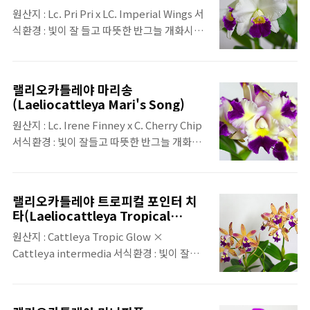
Sato)
원산지 : Lc. Pri Pri x LC. Imperial Wings 서
식환경 : 빛이 잘 들고 따뜻한 반그늘 개화시기
: 연중수시 특징 : 개화를 하면서 꽃잎이 조금씩
젖혀지며 말리기 때문에 다소 힘이 없어 보일
수도 있음 향유무 : 향이 있음(미향)
랠리오카틀레야 마리송
(Laeliocattleya Mari's Song)
원산지 : Lc. Irene Finney x C. Cherry Chip
서식환경 : 빛이 잘들고 따뜻한 반그늘 개화시
기 : 연중수시 특징 : 핑크, 보라, 노랑이 절묘하
게 배합된 꽃 향유무 : 향이 있음
랠리오카틀레야 트로피컬 포인터 치
타(Laeliocattleya Tropical
pointer cheetah)
원산지 : Cattleya Tropic Glow ×
Cattleya intermedia 서식환경 : 빛이 잘들
어오는 반그늘의 따뜻한 곳 개화시기 : 연중수
시 특징 : 교배종이라 반점이나 꽃잎의 색상이
일정치 않음, 개화직후 핑크색에 가까우나 시