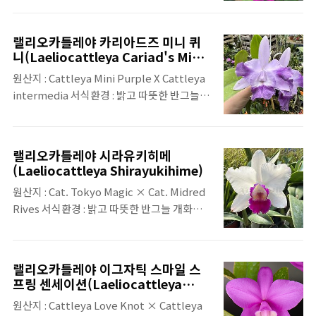
는 것 같음 서식환경 : 밝고 따뜻한 반그늘 개화
시기 : 연중수시 향유무 : 향이 있음
랠리오카틀레야 카리아드즈 미니 퀴
니(Laeliocattleya Cariad's Mini
Quinee)
원산지 : Cattleya Mini Purple X Cattleya
intermedia 서식환경 : 밝고 따뜻한 반그늘
개화시기 : 연중 수시 향유무 : 향이 있음(은은
한 향) 특징 : 다양한 색상의 버전이 있음
랠리오카틀레야 시라유키히메
(Laeliocattleya Shirayukihime)
원산지 : Cat. Tokyo Magic × Cat. Midred
Rives 서식환경 : 밝고 따뜻한 반그늘 개화시
기 : 연중 수시 향유무 : 향이 있음 특징 : 교배종
이라 색상이 완전히 고정이 되지 않음
랠리오카틀레야 이그자틱 스마일 스
프링 센세이션(Laeliocattleya
Exotic Smile 'Spring Sensation')
원산지 : Cattleya Love Knot × Cattleya