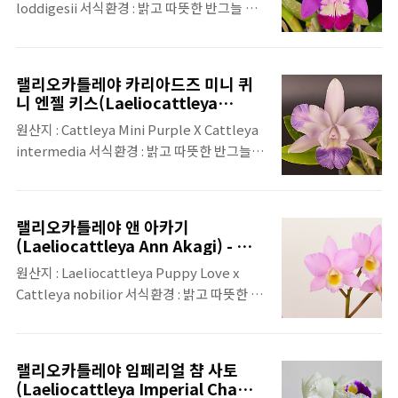
loddigesii 서식환경 : 밝고 따뜻한 반그늘 개
화시기 : 연중 수시 향유무 : 향이 있음 특징 : 꽃
의 크기가 상당히 크고, 꽃이 비스듬히 눕듯이
개화함
랠리오카틀레야 카리아드즈 미니 퀴
니 엔젤 키스(Laeliocattleya
Cariad's Mini Quinee 'Angel
원산지 : Cattleya Mini Purple X Cattleya
Kiss')
intermedia 서식환경 : 밝고 따뜻한 반그늘
개화시기 : 연중 수시 향유무 : 향이 있음(은은
한 향) 특징 : 다양한 색상의 버전이 있음
랠리오카틀레야 앤 아카기
(Laeliocattleya Ann Akagi) - 카
틀레야 해피송
원산지 : Laeliocattleya Puppy Love x
Cattleya nobilior 서식환경 : 밝고 따뜻한 반
그늘 개화시기 : 연중수시 향유무 : 향이 있음
특징 : 국내에서는 '카틀레야 해피송'이라는 이
름으로 유통이 됨
랠리오카틀레야 임페리얼 챰 사토
(Laeliocattleya Imperial Cham